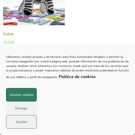
Cebra
16,00
€
Leer más
Utilizamos cookies propias y de terceros para fines funcionales dirigidos a permitir la
correcta navegación por nuestra página web, guardar información de sus preferencias de
usuario, analizar cómo interactúa con nosotros, medir qué uso hace de los servicios que
le proporcionamos y poder mejorarlos además de poder mostrarle publicidad en función
Política de cookies
de sus hábitos y perfil de navegación.
Aceptar cookies
© 2026 PillaCuriosos |
645 676 750
|
info@pillacuriosos.com
Denegar
Ajustes
Aviso legal
|
Cookies
|
Privacidad
| Diseño
Trellat Estudio