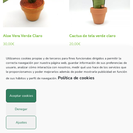
Aloe Vera Verde Claro
Cactus de tela verde claro
30,00
€
20,00
€
Leer más
Leer más
Utilizamos cookies propias y de terceros para fines funcionales dirigidos a permitir la
correcta navegación por nuestra página web, guardar información de sus preferencias de
usuario, analizar cómo interactúa con nosotros, medir qué uso hace de los servicios que
le proporcionamos y poder mejorarlos además de poder mostrarle publicidad en función
Política de cookies
de sus hábitos y perfil de navegación.
Aceptar cookies
© 2026 PillaCuriosos |
645 676 750
|
info@pillacuriosos.com
Denegar
Ajustes
Aviso legal
|
Cookies
|
Privacidad
| Diseño
Trellat Estudio