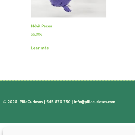
Móvil Peces
55,00
€
Leer más
© 2026 PillaCuriosos |
645 676 750
|
info@pillacuriosos.com